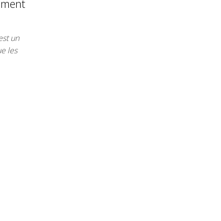
oment
est un
ue les