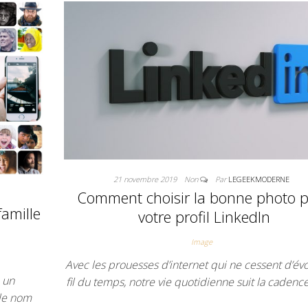
21 novembre 2019
Non
Par
LEGEEKMODERNE
Comment choisir la bonne photo 
famille
votre profil LinkedIn
Image
Avec les prouesses d’internet qui ne cessent d’év
 un
fil du temps, notre vie quotidienne suit la cadence
 le nom