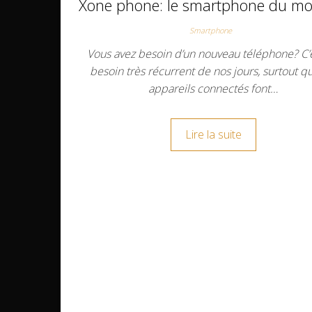
Xone phone: le smartphone du m
Smartphone
Vous avez besoin d’un nouveau téléphone? C’
besoin très récurrent de nos jours, surtout q
appareils connectés font…
Lire la suite