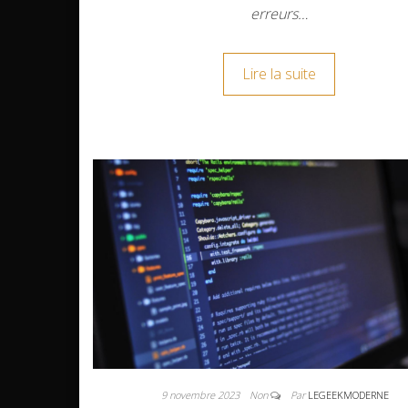
erreurs…
Lire la suite
9 novembre 2023
Non
Par
LEGEEKMODERNE