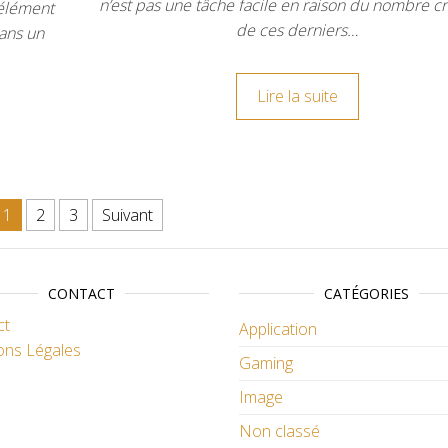
n’est pas une tâche facile en raison du nombre cr
 élément
de ces derniers…
dans un
Lire la suite
ions
1
2
3
Suivant
CONTACT
CATÉGORIES
ct
Application
ons Légales
Gaming
Image
Non classé