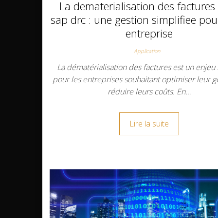
La dematerialisation des factures
sap drc : une gestion simplifiee pou
entreprise
Application
La dématérialisation des factures est un enjeu
pour les entreprises souhaitant optimiser leur g
réduire leurs coûts. En…
Lire la suite