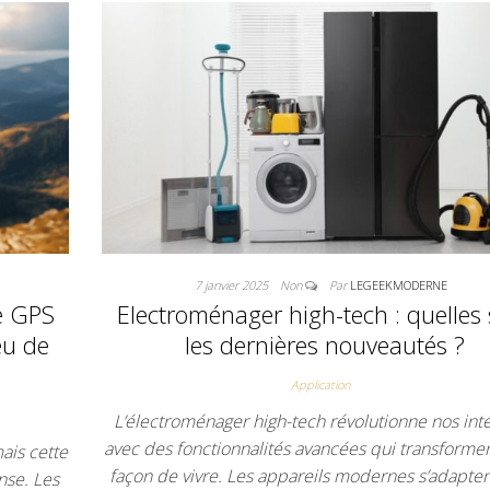
7 janvier 2025
Non
Par
LEGEEKMODERNE
re GPS
Electroménager high-tech : quelles
eu de
les dernières nouveautés ?
Application
L’électroménager high-tech révolutionne nos inté
avec des fonctionnalités avancées qui transforme
ais cette
façon de vivre. Les appareils modernes s’adapte
nse. Les