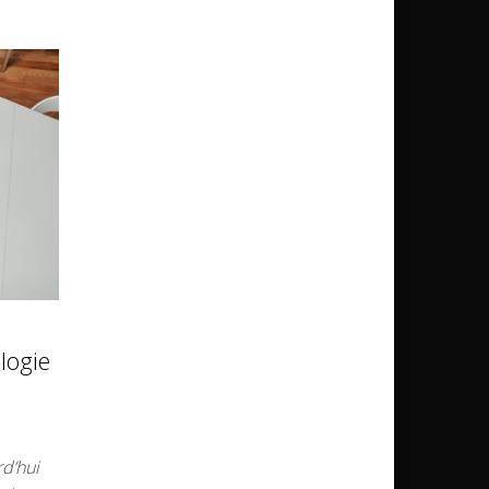
logie
d’hui