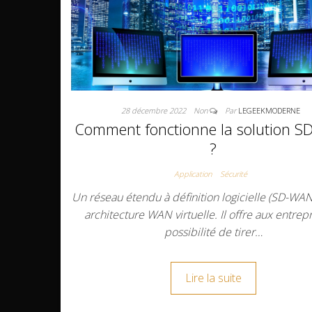
28 décembre 2022
Non
Par
LEGEEKMODERNE
Comment fonctionne la solution 
?
Application
Sécurité
Un réseau étendu à définition logicielle (SD-WAN
architecture WAN virtuelle. Il offre aux entrepr
possibilité de tirer…
Lire la suite