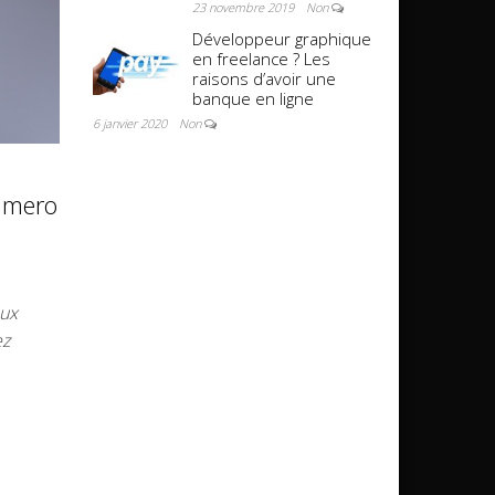
23 novembre 2019
Non
Développeur graphique
en freelance ? Les
raisons d’avoir une
banque en ligne
6 janvier 2020
Non
umero
eux
ez