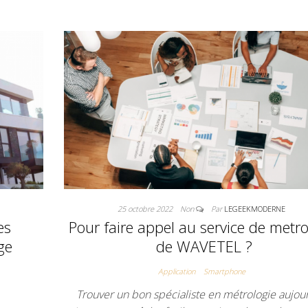
25 octobre 2022
Non
Par
LEGEEKMODERNE
es
Pour faire appel au service de metro
ge
de WAVETEL ?
Application
Smartphone
Trouver un bon spécialiste en métrologie aujour