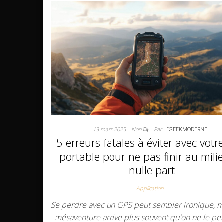
13 mars 2025
Non
Par
LEGEEKMODERNE
5 erreurs fatales à éviter avec vot
portable pour ne pas finir au mili
nulle part
Application
Se perdre avec un GPS peut sembler ironique, m
mésaventure arrive plus souvent qu'on ne le pe