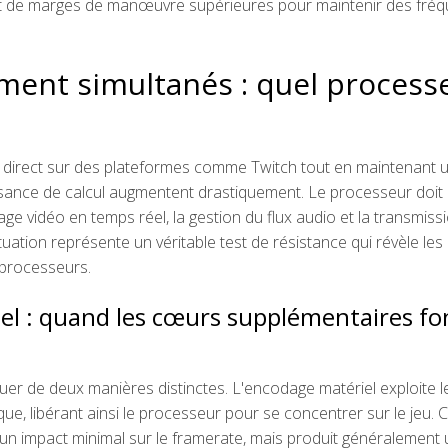
ment de marges de manœuvre supérieures pour maintenir des fré
ment simultanés : quel process
 en direct sur des plateformes comme Twitch tout en maintenant 
ssance de calcul augmentent drastiquement. Le processeur doit 
age vidéo en temps réel, la gestion du flux audio et la transmiss
uation représente un véritable test de résistance qui révèle les
 processeurs.
iel : quand les cœurs supplémentaires fon
uer de deux manières distinctes. L'encodage matériel exploite l
que, libérant ainsi le processeur pour se concentrer sur le jeu. 
n impact minimal sur le framerate, mais produit généralement