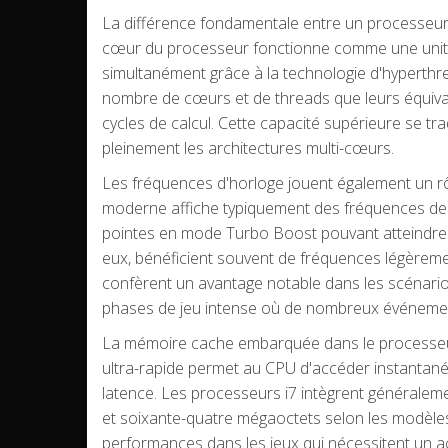
La différence fondamentale entre un processeur I
cœur du processeur fonctionne comme une unité
simultanément grâce à la technologie d'hyperthr
nombre de cœurs et de threads que leurs équivale
cycles de calcul. Cette capacité supérieure se tr
pleinement les architectures multi-cœurs.
Les fréquences d'horloge jouent également un r
moderne affiche typiquement des fréquences de b
pointes en mode Turbo Boost pouvant atteindre qu
eux, bénéficient souvent de fréquences légèreme
confèrent un avantage notable dans les scénarios
phases de jeu intense où de nombreux événement
La mémoire cache embarquée dans le processeur
ultra-rapide permet au CPU d'accéder instantané
latence. Les processeurs i7 intègrent généraleme
et soixante-quatre mégaoctets selon les modèles
performances dans les jeux qui nécessitent un 