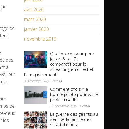
aque
avril 2020
mars 2020
ntage de
janvier 2020
itent
novembre 2019
5
Quel processeur pour
jouer i5 ou i7 :
vec des
comparatif pour le
ant à
streaming en direct et
vé, leur
l’enregistrement
s des
4 décembre 2025
Non
Comment choisir la
bonne photo pour votre
ire
profil LinkedIn
emps de
21 novembre 2019
Non
nte-deux
La guerre des géants au
sein de la famille des
t les
smartphones