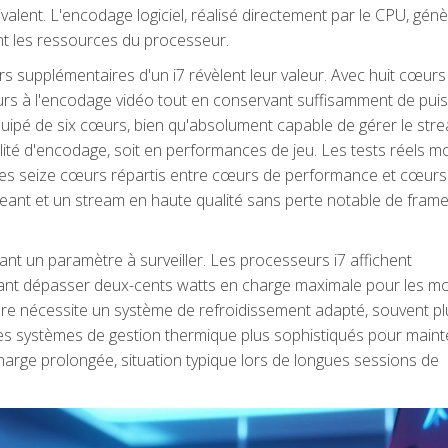
ivalent. L'encodage logiciel, réalisé directement par le CPU, gén
ment les ressources du processeur.
s supplémentaires d'un i7 révèlent leur valeur. Avec huit cœurs
œurs à l'encodage vidéo tout en conservant suffisamment de pui
équipé de six cœurs, bien qu'absolument capable de gérer le stre
ité d'encodage, soit en performances de jeu. Les tests réels m
 ses seize cœurs répartis entre cœurs de performance et cœurs
geant et un stream en haute qualité sans perte notable de fram
 un paramètre à surveiller. Les processeurs i7 affichent
vant dépasser deux-cents watts en charge maximale pour les m
re nécessite un système de refroidissement adapté, souvent pl
 des systèmes de gestion thermique plus sophistiqués pour maint
rge prolongée, situation typique lors de longues sessions de