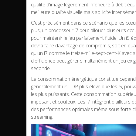
qualité d'image légèrement inférieure à débit équ
meilleure qualité visuelle mais sollicite intensé
C'est précisément dans ce scénario que les cœur
plus, un processeur i7 peut allouer plusieurs c
pour maintenir le jeu parfaitement fluide. Un i5 
devra faire davantage de compromis, soit en qual
qu'un i7 comme le treize-mille-sept-cent-K avec
d'efficience peut gérer simultanément un jeu exi
seconde.
La consommation énergétique constitue cependant
généralement un TDP plus élevé que les i5, pou
les plus puissants. Cette consommation supérieu
imposant et coûteux. Les i7 intègrent d'ailleurs
des performances optimales même sous forte cha
streaming.