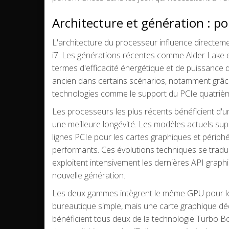
Architecture et génération : p
L'architecture du processeur influence directemen
i7. Les générations récentes comme Alder Lake et
termes d'efficacité énergétique et de puissance d
ancien dans certains scénarios, notamment grâce 
technologies comme le support du PCIe quatrièm
Les processeurs les plus récents bénéficient d'
une meilleure longévité. Les modèles actuels su
lignes PCIe pour les cartes graphiques et périph
performants. Ces évolutions techniques se tradui
exploitent intensivement les dernières API gra
nouvelle génération.
Les deux gammes intègrent le même GPU pour les 
bureautique simple, mais une carte graphique déd
bénéficient tous deux de la technologie Turbo B