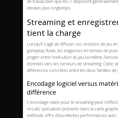
de travail, bien que les i7 disposent générale
élevées plus longtemps.
Streaming et enregistre
tient la charge
Lorsqu'il s'agit de diffuser vos sessions de jeu
gameplay fluide, les exigences en termes de pui
jongler entre l'exécution du jeu lui-même, l'encod
données vers les serveurs de streaming. Cette sit
différences concrètes entre les deux familles de
Encodage logiciel versus matér
différence
L'encodage vidéo pour le streaming peut s'effect
circuits spécialisés présents dans la carte graphi
méthode offre d'excellentes performances avec u