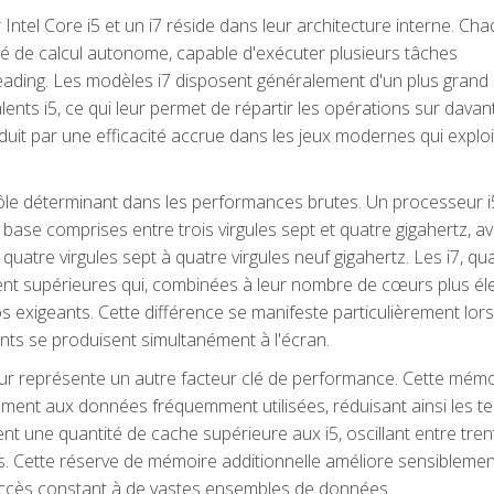
ntel Core i5 et un i7 réside dans leur architecture interne. Ch
 de calcul autonome, capable d'exécuter plusieurs tâches
eading. Les modèles i7 disposent généralement d'un plus grand
nts i5, ce qui leur permet de répartir les opérations sur dava
aduit par une efficacité accrue dans les jeux modernes qui explo
ôle déterminant dans les performances brutes. Un processeur i
ase comprises entre trois virgules sept et quatre gigahertz, a
atre virgules sept à quatre virgules neuf gigahertz. Les i7, qu
nt supérieures qui, combinées à leur nombre de cœurs plus éle
 exigeants. Cette différence se manifeste particulièrement lor
s se produisent simultanément à l'écran.
 représente un autre facteur clé de performance. Cette mémo
ment aux données fréquemment utilisées, réduisant ainsi les t
nt une quantité de cache supérieure aux i5, oscillant entre tre
. Cette réserve de mémoire additionnelle améliore sensiblemen
accès constant à de vastes ensembles de données.