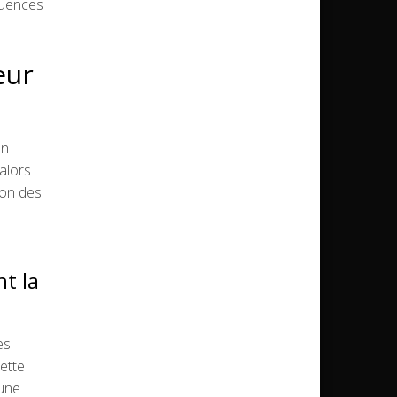
quences
eur
un
alors
ion des
t la
es
Cette
 une