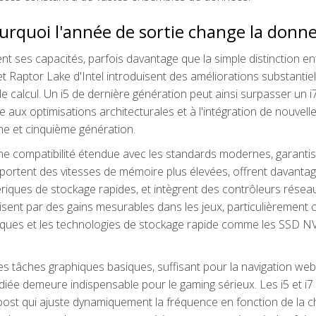
ourquoi l'année de sortie change la donn
t ses capacités, parfois davantage que la simple distinction ent
 Raptor Lake d'Intel introduisent des améliorations substantiel
e calcul. Un i5 de dernière génération peut ainsi surpasser un i
aux optimisations architecturales et à l'intégration de nouvell
e et cinquième génération.
une compatibilité étendue avec les standards modernes, garanti
pportent des vitesses de mémoire plus élevées, offrent davanta
ériques de stockage rapides, et intègrent des contrôleurs résea
sent par des gains mesurables dans les jeux, particulièrement 
phiques et les technologies de stockage rapide comme les SSD 
tâches graphiques basiques, suffisant pour la navigation web 
iée demeure indispensable pour le gaming sérieux. Les i5 et i7
oost qui ajuste dynamiquement la fréquence en fonction de la 