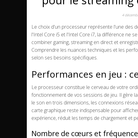
pour le streaming 
4 décemb
Le choix d'un processeur représente l'une des dé
l'Intel Core i5 et l'Intel Core i7, la différence n
combiner gaming, streaming en direct et enregist
Comprendre les nuances techniques et les perfo
selon ses besoins spécifiques.
Performances en jeu : ce 
Le processeur constitue le cerveau de votre ordi
fonctionnement de vos sessions de jeu. Il gère la 
le son en trois dimensions, les connexions réseau
carte graphique reste indispensable pour afficher 
expérience, réduit les temps de chargement et per
Nombre de cœurs et fréquences 