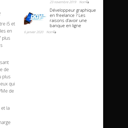
23 novembre 2019
Non
Développeur graphique
e
en freelance ? Les
raisons d’avoir une
re i5 et
banque en ligne
les en
6 janvier 2020
Non
7 plus
es
ssant
ge de
u plus
ceux qui
NVMe de
et la
charge