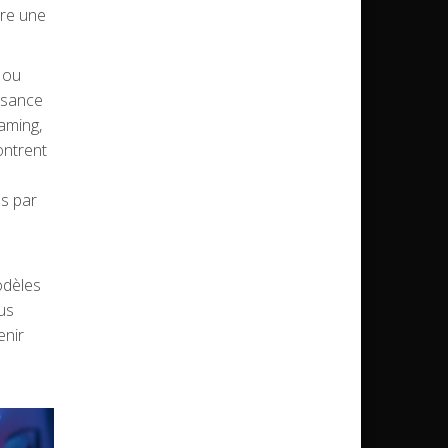
ère une
 ou
ssance
aming,
ontrent
es par
odèles
us
enir