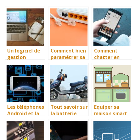
Un logiciel de
Comment bien
Comment
gestion
paramétrer sa
chatter en
relation client
nouvelle box
toute sécurité
dans
internet?
dans un forum
l’immobilier
?
Les téléphones
Tout savoir sur
Equiper sa
Android et la
la batterie
maison smart
gestion des
d’une moto
et ecolo
différentes
électrique
données