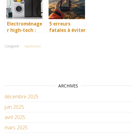
visioconferenc
gestion
e
simplifiee pour
votre
entreprise
Electroménage
5 erreurs
r high-tech :
fatales à éviter
quelles sont
avec votre GPS
les dernières
portable pour
Catégorie
Application
nouveautés ?
ne pas finir au
milieu de nulle
part
ARCHIVES
décembre 2025
juin 2025
avril 2025
mars 2025