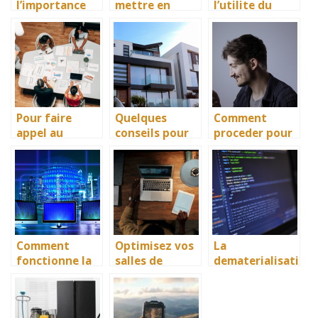
l’importance
mettre en
l’utilite du
du Chromecast
place une TMA
metaverse et
dans vos
ou tierce
du web3 ?
services a
maintenance
l’hotel ?
applicative ?
Pour faire
Quelques
Comment
appel au
conseils pour
proceder pour
service de
faire des
avoir un
metrologie de
economies en
numero RIO ?
WAVETEL ?
copiant son
badge
d’immeuble
Comment
Optimisez vos
La
fonctionne la
salles de
dematerialisati
solution SD-
reunion avec
on des
WAN ?
les meilleures
factures avec
solutions de
sap drc : une