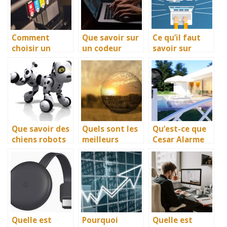
Comment
Que savoir sur
Ce qu’il faut
choisir un
un codeur
savoir sur
toner pour
incremental ?
l’infogerance
imprimante ?
Que savoir des
Quels sont les
Qu’est-ce que
chiens robots
meilleurs
Cesar Alarme
interactifs ?
logiciels pour
et quels sont
une
ses avantages
modelisation
?
et impressions
3D ?
Quelle est
Pourquoi
Quelle est