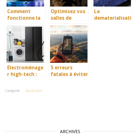
Comment
Optimisez vos
La
fonctionne la
salles de
dematerialisati
solution SD-
reunion avec
on des
WAN ?
les meilleures
factures avec
solutions de
sap drc : une
visioconferenc
gestion
e
simplifiee pour
votre
entreprise
Electroménage
5 erreurs
r high-tech :
fatales à éviter
quelles sont
avec votre GPS
les dernières
portable pour
Catégorie
Application
nouveautés ?
ne pas finir au
milieu de nulle
part
ARCHIVES