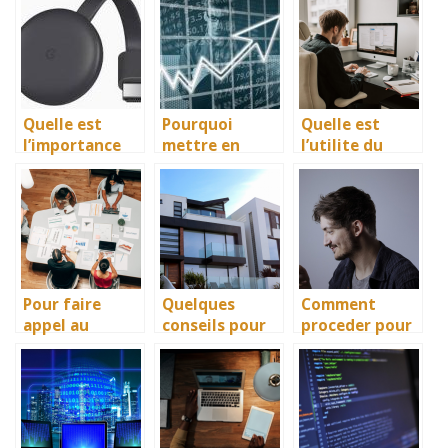
une
ses avantages
modelisation
?
et impressions
3D ?
Quelle est
Pourquoi
Quelle est
l’importance
mettre en
l’utilite du
du Chromecast
place une TMA
metaverse et
dans vos
ou tierce
du web3 ?
services a
maintenance
l’hotel ?
applicative ?
Pour faire
Quelques
Comment
appel au
conseils pour
proceder pour
service de
faire des
avoir un
metrologie de
economies en
numero RIO ?
WAVETEL ?
copiant son
badge
d’immeuble