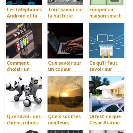
Les téléphones
Tout savoir sur
Equiper sa
Android et la
la batterie
maison smart
gestion des
d’une moto
et ecolo
différentes
électrique
données
Comment
Que savoir sur
Ce qu’il faut
choisir un
un codeur
savoir sur
toner pour
incremental ?
l’infogerance
imprimante ?
Que savoir des
Quels sont les
Qu’est-ce que
chiens robots
meilleurs
Cesar Alarme
interactifs ?
logiciels pour
et quels sont