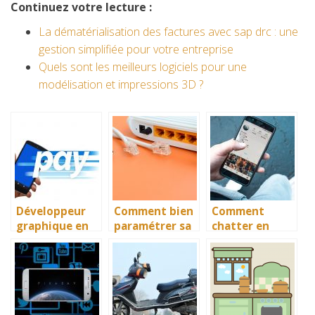
Continuez votre lecture :
La dématérialisation des factures avec sap drc : une
gestion simplifiée pour votre entreprise
Quels sont les meilleurs logiciels pour une
modélisation et impressions 3D ?
Développeur
Comment bien
Comment
graphique en
paramétrer sa
chatter en
freelance ? Les
nouvelle box
toute sécurité
raisons d’avoir
internet?
dans un forum
une banque en
?
ligne