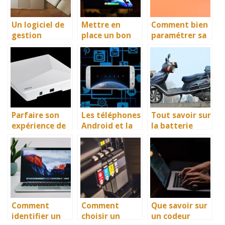
Un logiciel de
Mettre en
Comment bien
gestion
place un bon
paramétrer sa
relation client
setup gamer
nouvelle box
dans
internet?
l’immobilier
Parfaire son
Les téléphones
Tout savoir sur
expérience de
Android et la
la batterie
gaming en
gestion des
d’une moto
ligne
différentes
électrique
données
Comment
Comment
Que savoir sur
identifier un
choisir un
un codeur