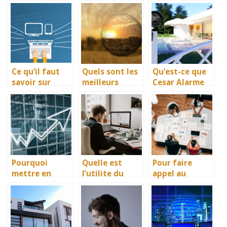
meilleur
toner pour
incremental ?
ordinateur
imprimante ?
portable ?
Ce qu’il faut
Quels sont les
Qu’est-ce que
savoir sur
meilleurs
Cesar Alarme
l’infogerance
logiciels pour
et quels sont
une
ses avantages
modelisation
?
et impressions
3D ?
Pourquoi
Quelle est
Pour faire
mettre en
l’utilite du
appel au
place une TMA
metaverse et
service de
ou tierce
du web3 ?
metrologie de
maintenance
WAVETEL ?
applicative ?