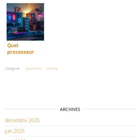
quelles sont
avec votre GPS
la N64
les dernières
portable pour
revolutionne
nouveautés ?
ne pas finir au
encore le level
milieu de nulle
design en 2024
part
Quel
processeur
pour jouer i5
ou i7 :
Catégorie
Application
Gaming
comparatif
pour le
streaming en
direct et
l’enregistreme
nt
ARCHIVES
décembre 2025
juin 2025