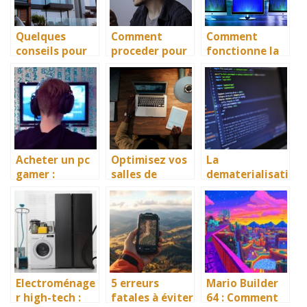
Quelques
Comment
Comment
conseils pour
proceder pour
fonctionne la
faire des
avoir un
solution SD-
economies en
numero RIO ?
WAN ?
copiant son
badge
d’immeuble
Acheter un pc
Optimisez vos
La
gamer :
salles de
dematerialisati
l’ordinateur
reunion avec
on des
portable ou la
les meilleures
factures avec
tour ?
solutions de
sap drc : une
visioconferenc
gestion
e
simplifiee pour
votre
entreprise
Electroménage
5 erreurs
Mario Builder
r high-tech :
fatales à éviter
64 : Comment