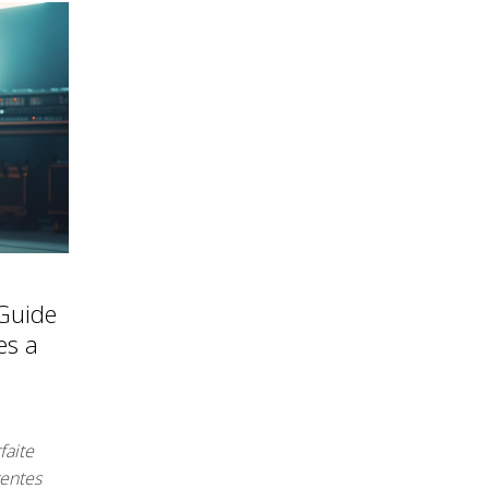
 Guide
es a
faite
rentes