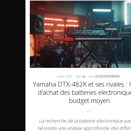
4 juin 2025
Non
Par
LEGEEKMODERNE
Yamaha DTX-482K et ses rivales :
d’achat des batteries electroniqu
budget moyen
Son
La recherche de la batterie électronique par
nécessite une analyse approfondie des diffé