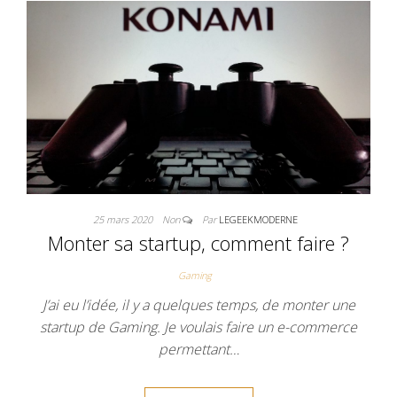
25 mars 2020
Non
Par
LEGEEKMODERNE
Monter sa startup, comment faire ?
Gaming
J’ai eu l’idée, il y a quelques temps, de monter une
startup de Gaming. Je voulais faire un e-commerce
permettant…